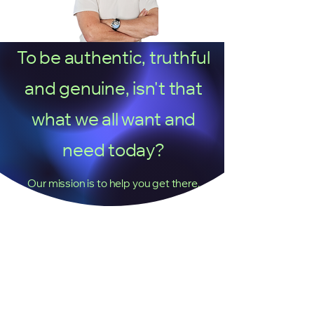
To be authentic, truthful
and genuine, isn't that
what we all want and
Kostnadsfritt samtal
need today?
Our mission is to help you get there.