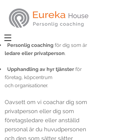
.
Personlig coaching
för dig som är
ledare eller privatperson
.
Upphandling
av hyr tjä
nster
för
företag, köpcentrum
och
organisationer.
Oavsett om vi coachar dig som
privatpe
rson eller dig som
företagsledare eller anställd
personal är du huvudpersonen
och den som sätter sätter