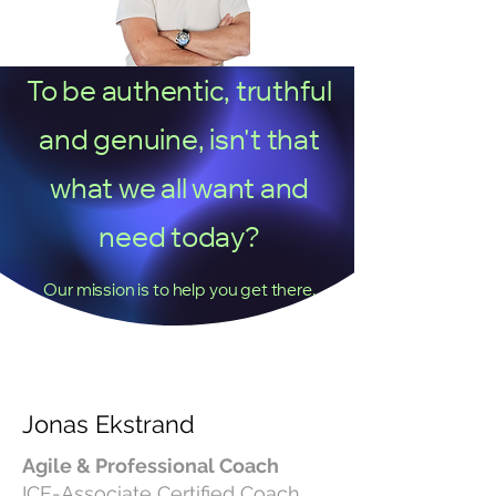
To be authentic, truthful
and genuine, isn't that
what we all want and
Kostnadsfritt samtal
need today?
Our mission is to help you get there.
Jonas Ekstrand
Agile & Professional Coach
ICF-Associate Certified Coach,