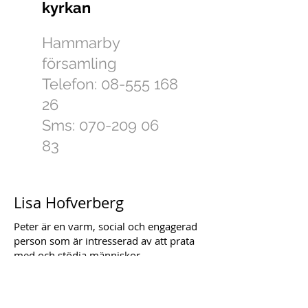
kyrkan
Hammarby
församling
Telefon:
08-555 168
26
Sms: 070-209 06
83
Lisa Hofverberg
Peter är en varm, social och engagerad
person som är intresserad av att prata
med och stödja människor.
I sitt arbete som integrations-coach
ingick stödjande samtal och coachning