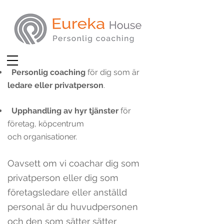
.
Personlig coaching
för dig som är
ledare eller privatperson
.
Upphandling
av hyr tjä
nster
för
företag, köpcentrum
och
organisationer.
Oavsett om vi coachar dig som
privatpe
rson eller dig som
företagsledare eller anställd
personal är du huvudpersonen
och den som sätter sätter